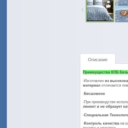
Описание
Преимущества КПБ Бязь
-Изготовлен
из высокока
материал
отличается по
-
Бесшовное
-При производстве испол
линяет и не образует к
-
Специальная Технолог
-
Контроль качества
на к
пошива и упаковки