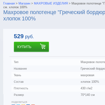
Главная
>
Магазин
>
МАХРОВЫЕ ИЗДЕЛИЯ
>
Махровое полотенце "Г
см. хлопок 100%
Махровое полотенце "Греческий бордюр
хлопок 100%
529
руб.
КУПИТЬ
Махровое полот
Тип
Греческий бордю
Название
махровая
Ткань
хлопок 100%
Состав
430 г/м2
Плотность
70*140 см
Размер
поделиться