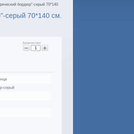
реческий бордюр"-серый 70*140
"-серый 70*140 см.
Количество:
−
+
енце
р-серый