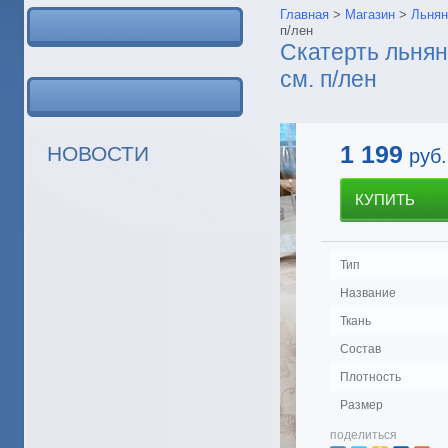
Главная
>
Магазин
>
Льнян
п/лен
Скатерть льнян
см. п/лен
1 199
НОВОСТИ
руб.
КУПИТЬ
Тип
Название
Ткань
Состав
Плотность
Размер
поделиться