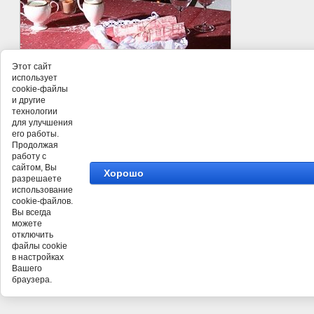
Этот сайт
использует
cookie-файлы
и другие
технологии
для улучшения
его работы.
Продолжая
работу с
сайтом, Вы
Хорошо
разрешаете
использование
cookie-файлов.
Вы всегда
можете
отключить
©
ТД Лён Поволжья
файлы cookie
в настройках
Вашего
браузера.