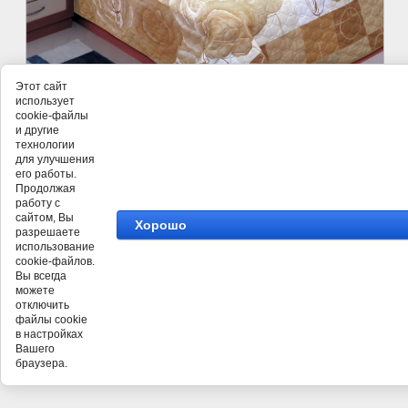
Этот сайт
использует
cookie-файлы
и другие
технологии
для улучшения
его работы.
©
ТД Лён Поволжья
Продолжая
работу с
сайтом, Вы
Хорошо
разрешаете
использование
cookie-файлов.
Вы всегда
можете
отключить
файлы cookie
в настройках
Вашего
браузера.