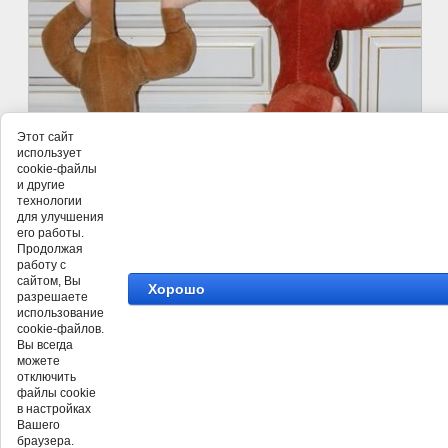
Этот сайт
использует
cookie-файлы
и другие
технологии
для улучшения
его работы.
Продолжая
работу с
сайтом, Вы
Хорошо
разрешаете
использование
cookie-файлов.
Вы всегда
можете
отключить
файлы cookie
в настройках
Вашего
браузера.
©
ТД Лён Поволжья