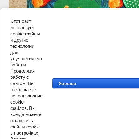
Этот сайт
использует
cookie-файлы
и другие
технологии
для
улучшения его
работы.
Продолжая
работу с
сайтом, Вы
Хорошо
разрешаете
©
ТД Лён Поволжья
использование
cookie-
файлов. Вы
всегда можете
отключить
файлы cookie
в настройках